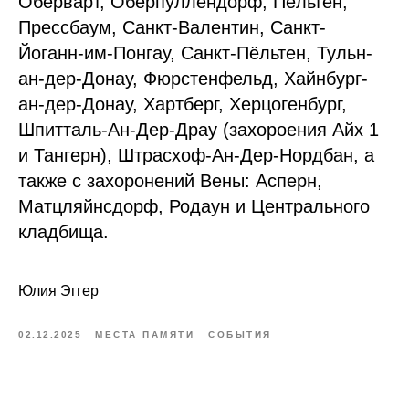
Оберварт, Оберпуллендорф, Пёльтен,
Прессбаум, Санкт-Валентин, Санкт-
Йоганн-им-Понгау, Санкт-Пёльтен, Тульн-
ан-дер-Донау, Фюрстенфельд, Хайнбург-
ан-дер-Донау, Хартберг, Херцогенбург,
Шпитталь-Ан-Дер-Драу (захороения Айх 1
и Тангерн), Штрасхоф-Ан-Дер-Нордбан, а
также с захоронений Вены: Асперн,
Матцляйнсдорф, Родаун и Центрального
кладбища.
Юлия Эггер
02.12.2025
МЕСТА ПАМЯТИ
СОБЫТИЯ