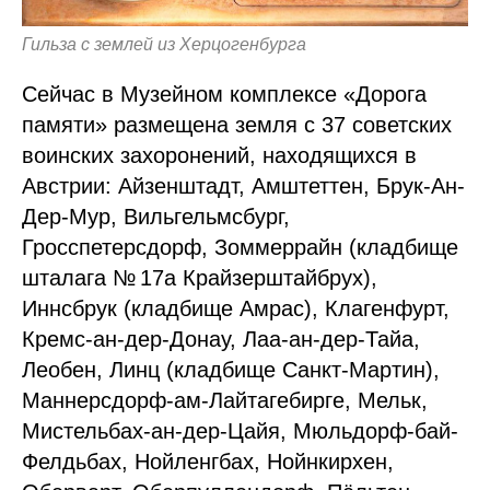
Гильза с землей из Херцогенбурга
Сейчас в Музейном комплексе «Дорога
памяти» размещена земля с 37 советских
воинских захоронений, находящихся в
Австрии: Айзенштадт, Амштеттен, Брук-Ан-
Дер-Мур, Вильгельмсбург,
Гросспетерсдорф, Зоммеррайн (кладбище
шталага № 17а Крайзерштайбрух),
Иннсбрук (кладбище Амрас), Клагенфурт,
Кремс-ан-дер-Донау, Лаа-ан-дер-Тайа,
Леобен, Линц (кладбище Санкт-Мартин),
Маннерсдорф-ам-Лайтагебирге, Мельк,
Мистельбах-ан-дер-Цайя, Мюльдорф-бай-
Фелдьбах, Нойленгбах, Нойнкирхен,