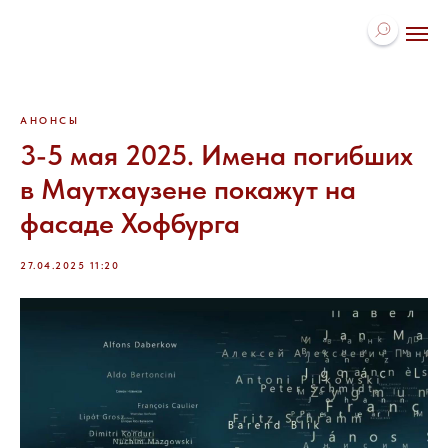
АНОНСЫ
3-5 мая 2025. Имена погибших
в Маутхаузене покажут на
фасаде Хофбурга
27.04.2025 11:20