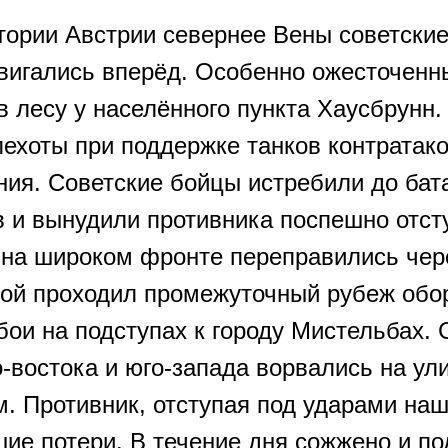
итории Австрии севернее Вены советские
вигались вперёд. Особенно ожесточенн
 лесу у населённого пункта Хаусбрунн.
пехоты при поддержке танков контратак
ния. Советские бойцы истребили до бат
в и вынудили противника поспешно отст
 на широком фронте переправились чере
рой проходил промежуточный рубеж обо
бои на подступах к городу Мистельбах. 
-востока и юго-запада ворвались на ул
. Противник, отступая под ударами наш
ие потери. В течение дня сожжено и по