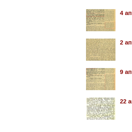
4 а
2 а
9 а
22 