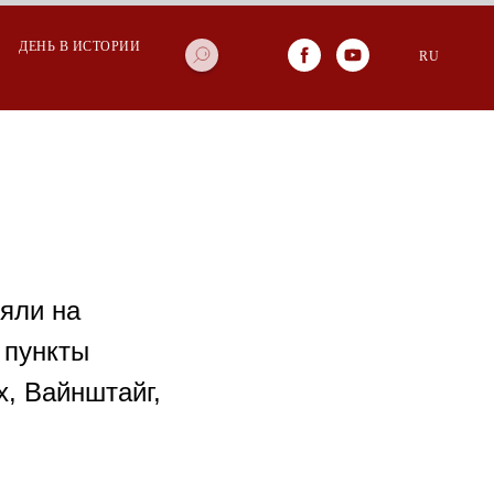
ДЕНЬ В ИСТОРИИ
RU
няли на
 пункты
х, Вайнштайг,