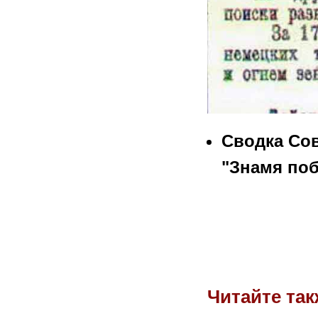
Сводка Сов
"Знамя по
Читайте так