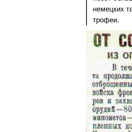
немецких т
трофеи.