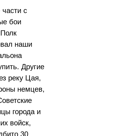
 части с
ые бои
 Полк
овал наши
альона
упить. Другие
з реку Цая,
роны немцев,
Советские
ицы города и
их войск,
дбито 30