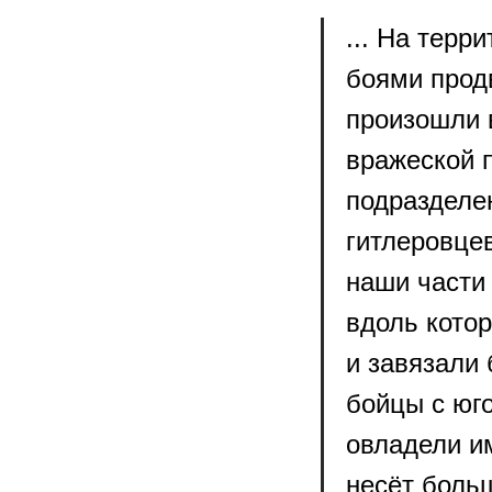
... На терр
боями прод
произошли в
вражеской 
подразделе
гитлеровце
наши части
вдоль кото
и завязали 
бойцы с юго
овладели им
несёт больш