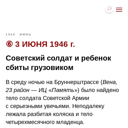
1946
ИЮНЬ
⑥ 3 ИЮНЯ 1946 г.
Советский солдат и ребенок
сбиты грузовиком
В среду ночью на Бруннерштрассе (
Вена,
23 район
—
ИЦ
«
Память
») было найдено
тело солдата Советской Армии
с серьезными увечьями. Неподалеку
лежала разбитая коляска и тело
четырехмесячного младенца.