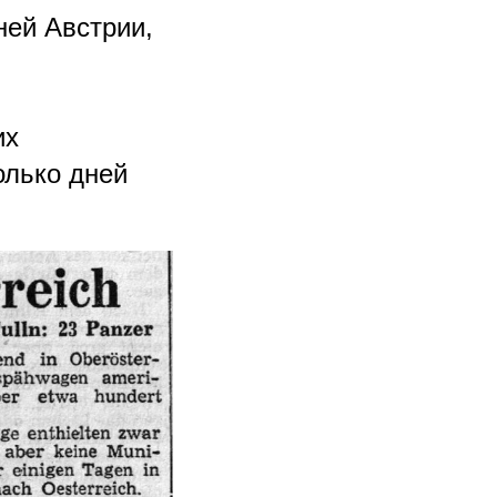
ей Австрии,
их
олько дней