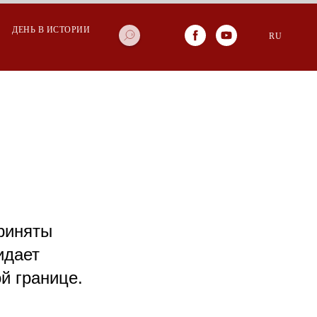
ДЕНЬ В ИСТОРИИ
RU
приняты
идает
й границе.