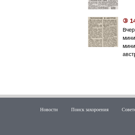
③ 1
Вчер
мини
мини
авст
Новости
Поиск захороения
Совет