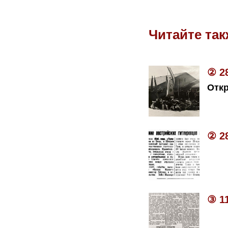
Читайте так
② 2
Отк
② 2
③ 1