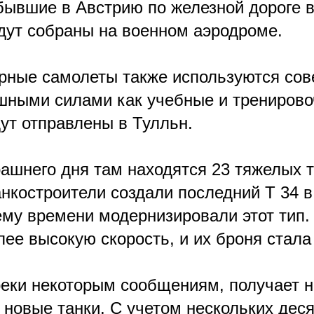
ывшие в Австрию по железной дороге 
удут собраны на военном аэродроме.
рные самолеты также используются сов
шными силами как учебные и тренирово
дут отправлены в Тулльн.
рашнего дня там находятся 23 тяжелых т
нкостроители создали последний T 34 в 
ему времени модернизировали этот тип.
ее высокую скорость, и их броня стала
реки некоторым сообщениям, получает н
 новые танки. C учетом нескольких дес