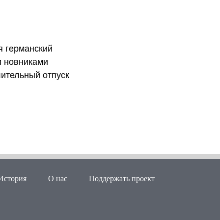
я германский
и новниками
лительный отпуск
История
О нас
Поддержать проект