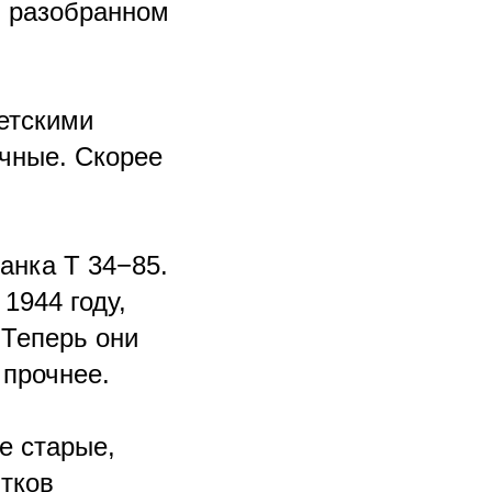
в разобранном
етскими
чные. Скорее
анка Т 34−85.
1944 году,
 Теперь они
 прочнее.
е старые,
ятков