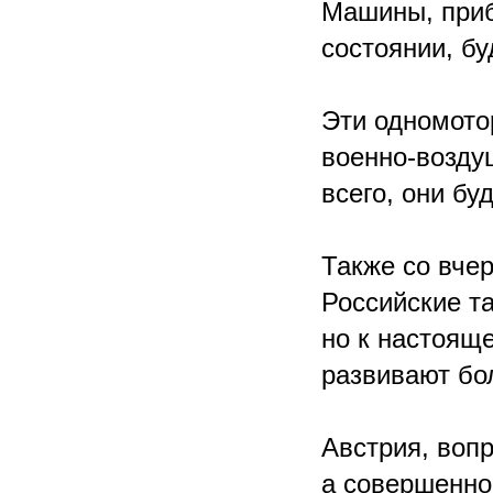
Машины, приб
состоянии, б
Эти одномото
военно-возду
всего, они бу
Также со вче
Российские та
но к настоящ
развивают бол
Австрия, воп
а совершенно